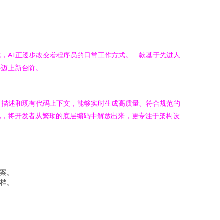
，AI正逐步改变着程序员的日常工作方式。一款基于先进人
将迈上新台阶。
言描述和现有代码上下文，能够实时生成高质量、符合规范的
实现，将开发者从繁琐的底层编码中解放出来，更专注于架构设
案。
档。